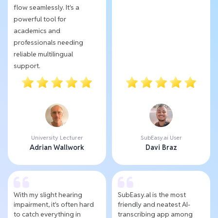
flow seamlessly. It's a
powerful tool for
academics and
professionals needing
reliable multilingual
support.
University Lecturer
SubEasy.ai User
Adrian Wallwork
Davi Braz
With my slight hearing
SubEasy.al is the most
impairment, it's often hard
friendly and neatest AI-
to catch everything in
transcribing app among