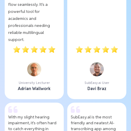
flow seamlessly. It's a
powerful tool for
academics and
professionals needing
reliable multilingual
support.
University Lecturer
SubEasy.ai User
Adrian Wallwork
Davi Braz
With my slight hearing
SubEasy.al is the most
impairment, it's often hard
friendly and neatest AI-
to catch everything in
transcribing app among