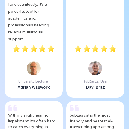
flow seamlessly. It's a
powerful tool for
academics and
professionals needing
reliable multilingual
support.
University Lecturer
SubEasy.ai User
Adrian Wallwork
Davi Braz
With my slight hearing
SubEasy.al is the most
impairment, it's often hard
friendly and neatest AI-
to catch everything in
transcribing app among