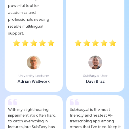
powerful tool for
academics and
professionals needing
reliable multilingual
support.
University Lecturer
SubEasy.ai User
Adrian Wallwork
Davi Braz
With my slight hearing
SubEasy.al is the most
impairment, it's often hard
friendly and neatest AI-
to catch everything in
transcribing app among
lectures, but SubEasy has
others that I've tried. Keep it