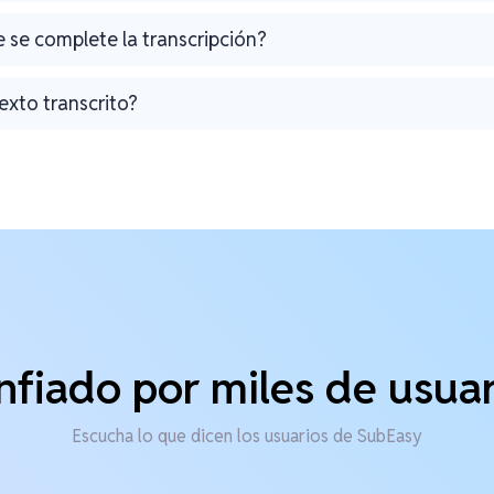
 se complete la transcripción?
exto transcrito?
nfiado por miles de usuar
Escucha lo que dicen los usuarios de SubEasy