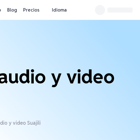
o
Blog
Precios
Idioma
 audio y video
io y video Suajili