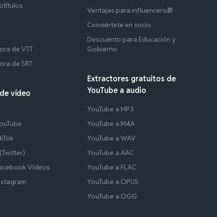
btítulos
Ventajas para influencers🎁
t
Conviértete en socio
Descuento para Educación y
ora de VTT
Gobierno
ora de SRT
Extractores gratuitos de
YouTube a audio
de vídeo
YouTube a MP3
YouTube
YouTube a M4A
ikTok
YouTube a WAV
Twitter)
YouTube a AAC
Facebook Vídeos
YouTube a FLAC
nstagram
YouTube a OPUS
YouTube a OGG