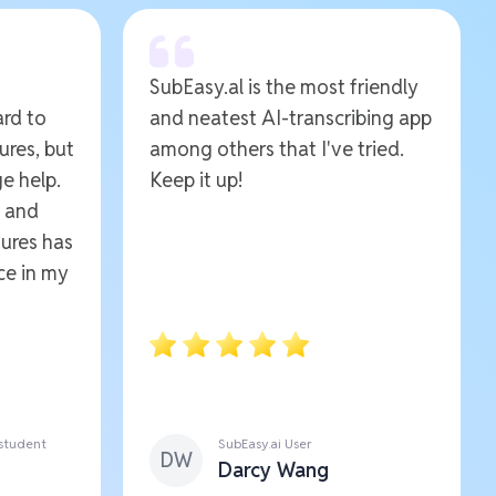
SubEasy.al is the most friendly
ard to
and neatest AI-transcribing app
ures, but
among others that I've tried.
e help.
Keep it up!
e and
ures has
ce in my
 student
SubEasy.ai User
DW
Darcy Wang