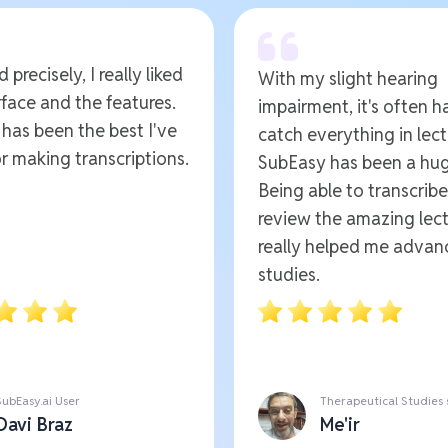
 precisely, I really liked
With my slight hearing
rface and the features.
impairment, it's often h
t has been the best I've
catch everything in lect
r making transcriptions.
SubEasy has been a hug
Being able to transcrib
review the amazing lect
really helped me advan
studies.
SubEasy.ai User
Therapeutical Studies
Davi Braz
Me'ir