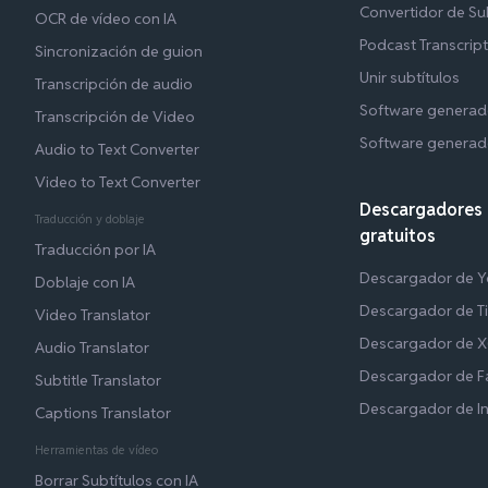
Convertidor de Su
OCR de vídeo con IA
Podcast Transcrip
Sincronización de guion
Unir subtítulos
Transcripción de audio
Software generad
Transcripción de Video
Software generad
Audio to Text Converter
Video to Text Converter
Descargadores 
Traducción y doblaje
gratuitos
Traducción por IA
Descargador de 
Doblaje con IA
Descargador de T
Video Translator
Descargador de X(
Audio Translator
Descargador de 
Subtitle Translator
Descargador de I
Captions Translator
Herramientas de vídeo
Borrar Subtítulos con IA