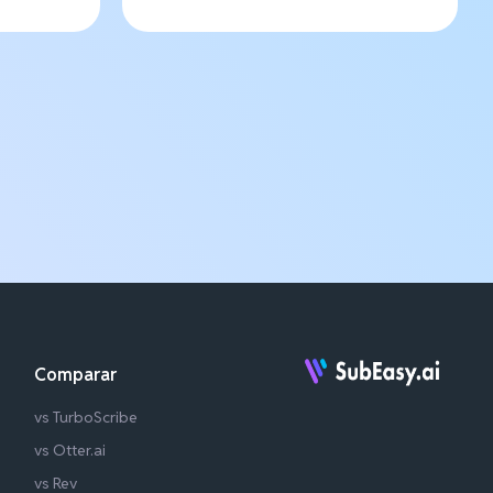
Comparar
vs TurboScribe
vs Otter.ai
vs Rev