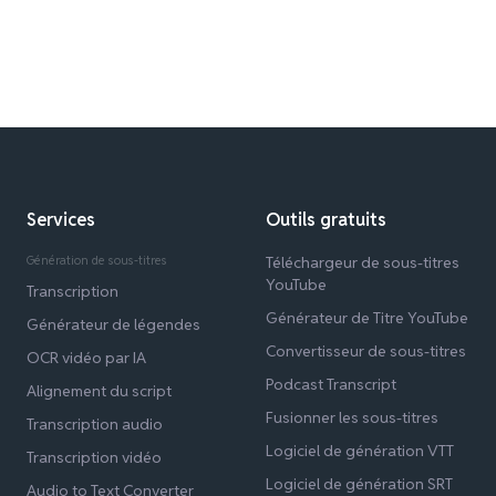
Services
Outils gratuits
Génération de sous-titres
Téléchargeur de sous-titres
YouTube
Transcription
Générateur de Titre YouTube
Générateur de légendes
Convertisseur de sous-titres
OCR vidéo par IA
Podcast Transcript
Alignement du script
Fusionner les sous-titres
Transcription audio
Logiciel de génération VTT
Transcription vidéo
Logiciel de génération SRT
Audio to Text Converter