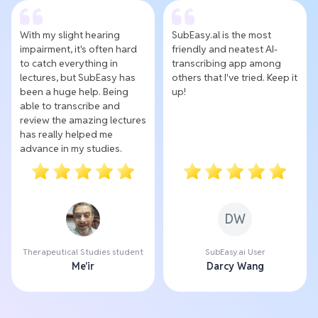
With my slight hearing
SubEasy.al is the most
impairment, it's often hard
friendly and neatest AI-
to catch everything in
transcribing app among
lectures, but SubEasy has
others that I've tried. Keep it
been a huge help. Being
up!
able to transcribe and
review the amazing lectures
has really helped me
advance in my studies.
DW
Therapeutical Studies student
SubEasy.ai User
Me'ir
Darcy Wang