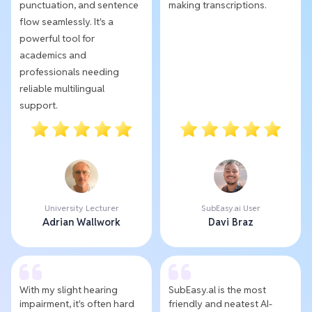
punctuation, and sentence
making transcriptions.
flow seamlessly. It's a
powerful tool for
academics and
professionals needing
reliable multilingual
support.
University Lecturer
SubEasy.ai User
Adrian Wallwork
Davi Braz
With my slight hearing
SubEasy.al is the most
impairment, it's often hard
friendly and neatest AI-