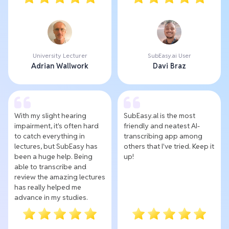
University Lecturer
SubEasy.ai User
Adrian Wallwork
Davi Braz
With my slight hearing
SubEasy.al is the most
impairment, it's often hard
friendly and neatest AI-
to catch everything in
transcribing app among
lectures, but SubEasy has
others that I've tried. Keep it
been a huge help. Being
up!
able to transcribe and
review the amazing lectures
has really helped me
advance in my studies.