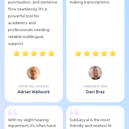
punctuation, and sentence
making transcriptions.
flow seamlessly. It's a
powerful tool for
academics and
professionals needing
reliable multilingual
support.
University Lecturer
SubEasy.ai User
Adrian Wallwork
Davi Braz
With my slight hearing
SubEasy.al is the most
impairment, it's often hard
friendly and neatest AI-