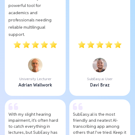
powerful tool for
academics and
professionals needing
reliable multilingual
support.
University Lecturer
SubEasy.ai User
Adrian Wallwork
Davi Braz
With my slight hearing
SubEasy.al is the most
impairment, it's often hard
friendly and neatest AI-
to catch everything in
transcribing app among
lectures, but SubEasy has
others that I've tried. Keep it