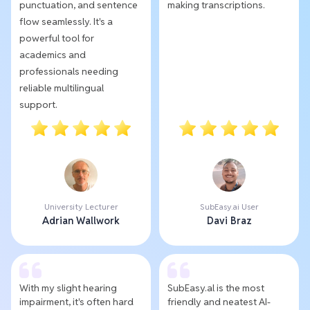
punctuation, and sentence
making transcriptions.
flow seamlessly. It's a
powerful tool for
academics and
professionals needing
reliable multilingual
support.
University Lecturer
SubEasy.ai User
Adrian Wallwork
Davi Braz
With my slight hearing
SubEasy.al is the most
impairment, it's often hard
friendly and neatest AI-