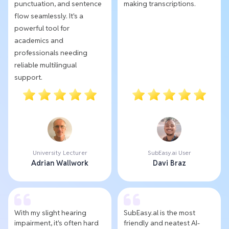
punctuation, and sentence
making transcriptions.
flow seamlessly. It's a
powerful tool for
academics and
professionals needing
reliable multilingual
support.
University Lecturer
SubEasy.ai User
Adrian Wallwork
Davi Braz
With my slight hearing
SubEasy.al is the most
impairment, it's often hard
friendly and neatest AI-