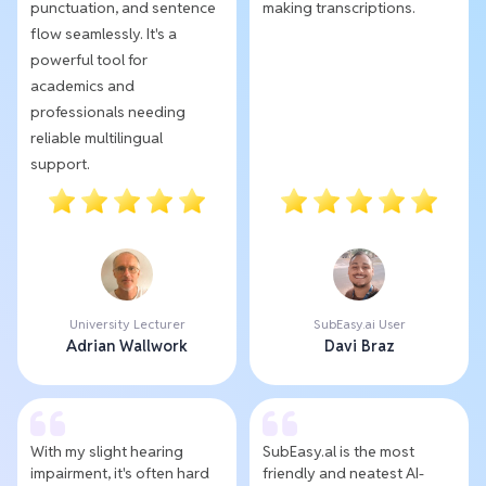
punctuation, and sentence
making transcriptions.
flow seamlessly. It's a
powerful tool for
academics and
professionals needing
reliable multilingual
support.
University Lecturer
SubEasy.ai User
Adrian Wallwork
Davi Braz
With my slight hearing
SubEasy.al is the most
impairment, it's often hard
friendly and neatest AI-