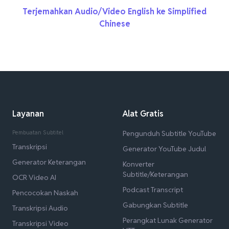
Terjemahkan Audio/Video English ke Simplified
Chinese
Layanan
Alat Gratis
Pembuatan Subtitel
Pengunduh Subtitle YouTube
Transkripsi
Generator YouTube Judul
Generator Keterangan
Konverter
Subtitle/Keterangan
OCR Video AI
Podcast Transcript
Pencocokan Naskah
Gabungkan Subtitle
Transkripsi Audio
Perangkat Lunak Generator
Transkripsi Video