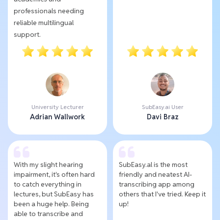
professionals needing
reliable multilingual
support.
University Lecturer
SubEasy.ai User
Adrian Wallwork
Davi Braz
With my slight hearing
SubEasy.al is the most
impairment, it's often hard
friendly and neatest AI-
to catch everything in
transcribing app among
lectures, but SubEasy has
others that I've tried. Keep it
been a huge help. Being
up!
able to transcribe and