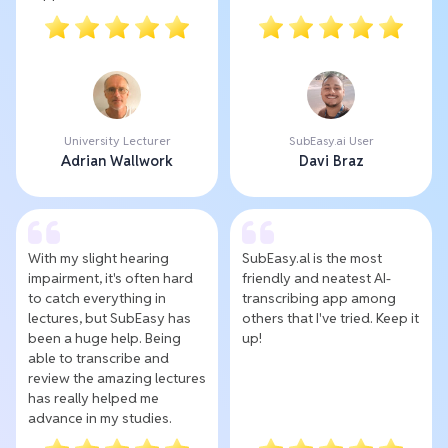
University Lecturer
SubEasy.ai User
Adrian Wallwork
Davi Braz
With my slight hearing
SubEasy.al is the most
impairment, it's often hard
friendly and neatest AI-
to catch everything in
transcribing app among
lectures, but SubEasy has
others that I've tried. Keep it
been a huge help. Being
up!
able to transcribe and
review the amazing lectures
has really helped me
advance in my studies.