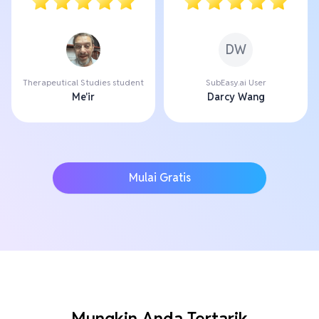
DW
Therapeutical Studies student
SubEasy.ai User
Me'ir
Darcy Wang
Mulai Gratis
Mungkin Anda Tertarik