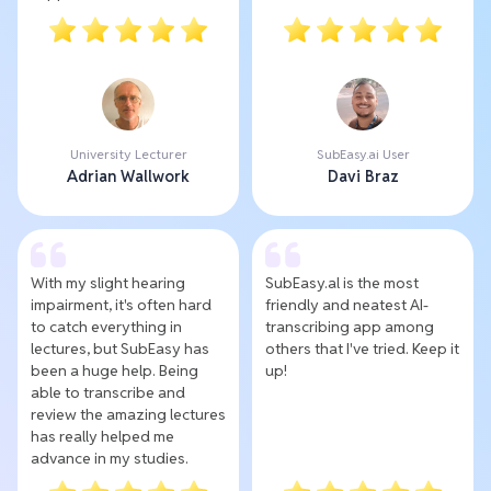
University Lecturer
SubEasy.ai User
Adrian Wallwork
Davi Braz
With my slight hearing
SubEasy.al is the most
impairment, it's often hard
friendly and neatest AI-
to catch everything in
transcribing app among
lectures, but SubEasy has
others that I've tried. Keep it
been a huge help. Being
up!
able to transcribe and
review the amazing lectures
has really helped me
advance in my studies.