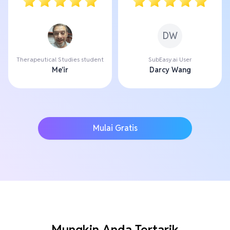
DW
Therapeutical Studies student
SubEasy.ai User
Me'ir
Darcy Wang
Mulai Gratis
Mungkin Anda Tertarik