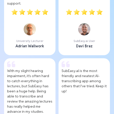
support.
University Lecturer
SubEasy.ai User
Adrian Wallwork
Davi Braz
With my slight hearing
SubEasy.al is the most
impairment, it's often hard
friendly and neatest AI-
to catch everything in
transcribing app among
lectures, but SubEasy has
others that I've tried. Keep it
been a huge help. Being
up!
able to transcribe and
review the amazing lectures
has really helped me
advance in my studies.