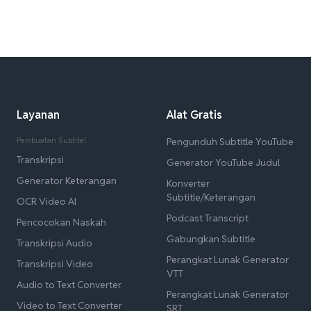
Layanan
Alat Gratis
Pembuatan Subtitel
Pengunduh Subtitle YouTube
Transkripsi
Generator YouTube Judul
Generator Keterangan
Konverter
Subtitle/Keterangan
OCR Video AI
Podcast Transcript
Pencocokan Naskah
Gabungkan Subtitle
Transkripsi Audio
Perangkat Lunak Generator
Transkripsi Video
VTT
Audio to Text Converter
Perangkat Lunak Generator
Video to Text Converter
SRT