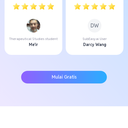
DW
Therapeutical Studies student
SubEasy.ai User
Me'ir
Darcy Wang
Mulai Gratis