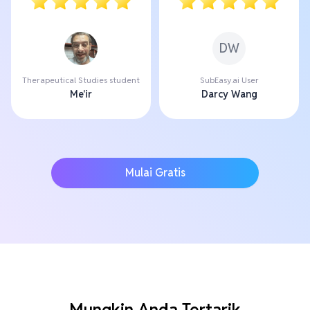
DW
Therapeutical Studies student
SubEasy.ai User
Me'ir
Darcy Wang
Mulai Gratis
Mungkin Anda Tertarik