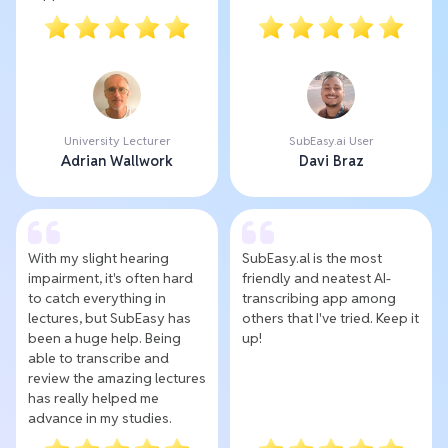
University Lecturer
SubEasy.ai User
Adrian Wallwork
Davi Braz
With my slight hearing
SubEasy.al is the most
impairment, it's often hard
friendly and neatest AI-
to catch everything in
transcribing app among
lectures, but SubEasy has
others that I've tried. Keep it
been a huge help. Being
up!
able to transcribe and
review the amazing lectures
has really helped me
advance in my studies.