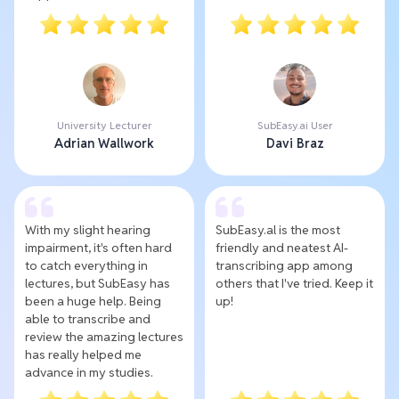
University Lecturer
SubEasy.ai User
Adrian Wallwork
Davi Braz
With my slight hearing
SubEasy.al is the most
impairment, it's often hard
friendly and neatest AI-
to catch everything in
transcribing app among
lectures, but SubEasy has
others that I've tried. Keep it
been a huge help. Being
up!
able to transcribe and
review the amazing lectures
has really helped me
advance in my studies.