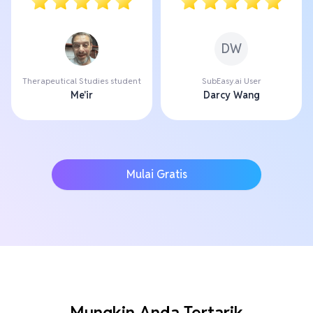
DW
Therapeutical Studies student
SubEasy.ai User
Me'ir
Darcy Wang
Mulai Gratis
Mungkin Anda Tertarik