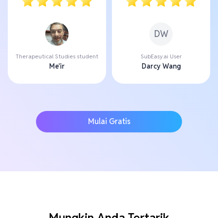
DW
Therapeutical Studies student
SubEasy.ai User
Me'ir
Darcy Wang
Mulai Gratis
Mungkin Anda Tertarik