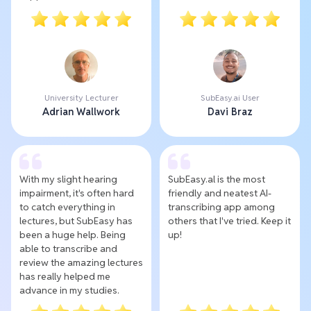
University Lecturer
SubEasy.ai User
Adrian Wallwork
Davi Braz
With my slight hearing
SubEasy.al is the most
impairment, it's often hard
friendly and neatest AI-
to catch everything in
transcribing app among
lectures, but SubEasy has
others that I've tried. Keep it
been a huge help. Being
up!
able to transcribe and
review the amazing lectures
has really helped me
advance in my studies.