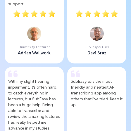
support.
University Lecturer
SubEasy.ai User
Adrian Wallwork
Davi Braz
With my slight hearing
SubEasy.al is the most
impairment, it's often hard
friendly and neatest AI-
to catch everything in
transcribing app among
lectures, but SubEasy has
others that I've tried. Keep it
been a huge help. Being
up!
able to transcribe and
review the amazing lectures
has really helped me
advance in my studies.