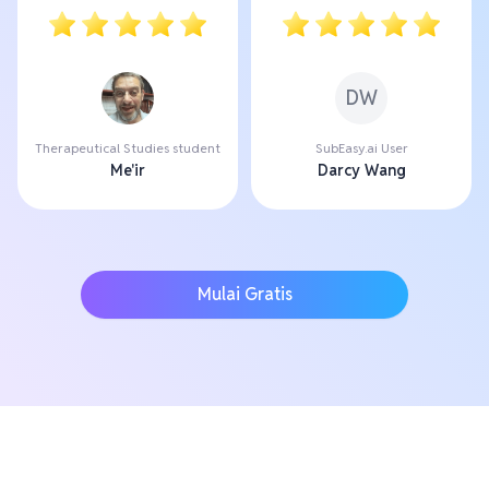
DW
Therapeutical Studies student
SubEasy.ai User
Me'ir
Darcy Wang
Mulai Gratis