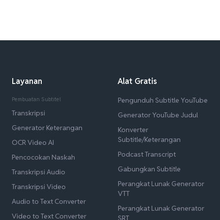
Layanan
Alat Gratis
Pembuatan Subtitel
Pengunduh Subtitle YouTube
Transkripsi
Generator YouTube Judul
Generator Keterangan
Konverter
Subtitle/Keterangan
OCR Video AI
Podcast Transcript
Pencocokan Naskah
Gabungkan Subtitle
Transkripsi Audio
Perangkat Lunak Generator
Transkripsi Video
VTT
Audio to Text Converter
Perangkat Lunak Generator
Video to Text Converter
SRT