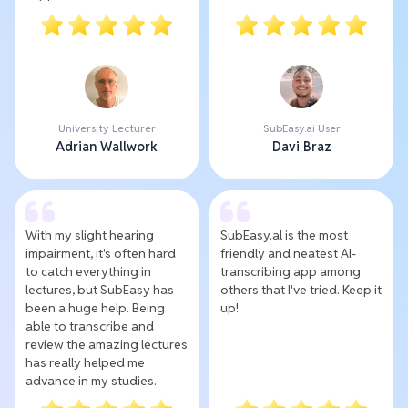
University Lecturer
SubEasy.ai User
Adrian Wallwork
Davi Braz
With my slight hearing
SubEasy.al is the most
impairment, it's often hard
friendly and neatest AI-
to catch everything in
transcribing app among
lectures, but SubEasy has
others that I've tried. Keep it
been a huge help. Being
up!
able to transcribe and
review the amazing lectures
has really helped me
advance in my studies.