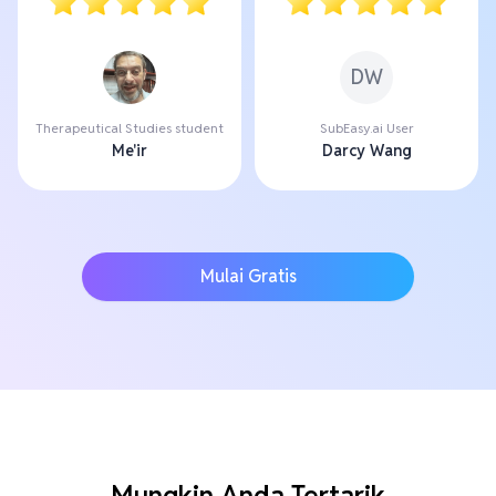
DW
Therapeutical Studies student
SubEasy.ai User
Me'ir
Darcy Wang
Mulai Gratis
Mungkin Anda Tertarik