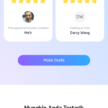
DW
Therapeutical Studies student
SubEasy.ai User
Me'ir
Darcy Wang
Mulai Gratis
Mungkin Anda Tertarik