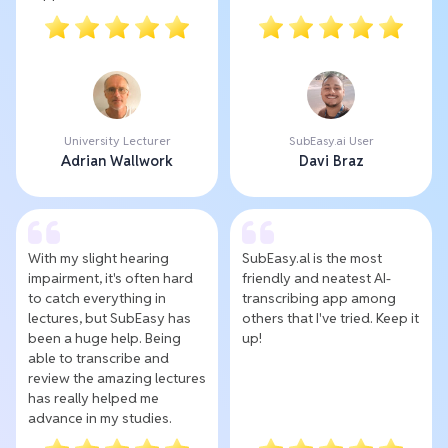
University Lecturer
SubEasy.ai User
Adrian Wallwork
Davi Braz
With my slight hearing
SubEasy.al is the most
impairment, it's often hard
friendly and neatest AI-
to catch everything in
transcribing app among
lectures, but SubEasy has
others that I've tried. Keep it
been a huge help. Being
up!
able to transcribe and
review the amazing lectures
has really helped me
advance in my studies.