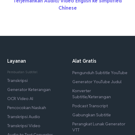
Terjemahkan Audio/Video English ke Simplified
Chinese
Layanan
Alat Gratis
Pembuatan Subtitel
Pengunduh Subtitle YouTube
Transkripsi
Generator YouTube Judul
Generator Keterangan
Konverter
Subtitle/Keterangan
OCR Video AI
Podcast Transcript
Pencocokan Naskah
Gabungkan Subtitle
Transkripsi Audio
Perangkat Lunak Generator
Transkripsi Video
VTT
Audio to Text Converter