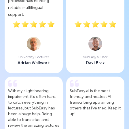
professionals needing
reliable multilingual
support.
University Lecturer
SubEasy.ai User
Adrian Wallwork
Davi Braz
With my slight hearing
SubEasy.al is the most
impairment, it's often hard
friendly and neatest AI-
to catch everything in
transcribing app among
lectures, but SubEasy has
others that I've tried. Keep it
been a huge help. Being
up!
able to transcribe and
review the amazing lectures