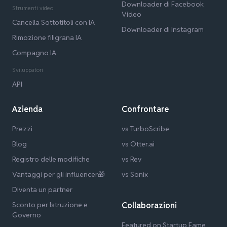
Downloader di Facebook
Strumenti video
Video
Cancella Sottotitoli con IA
Downloader di Instagram
Rimozione filigrana IA
Compagno IA
Sviluppatori
API
Azienda
Confrontare
Prezzi
vs TurboScribe
Blog
vs Otter.ai
Registro delle modifiche
vs Rev
Vantaggi per gli influencer🎁
vs Sonix
Diventa un partner
Sconto per Istruzione e
Collaborazioni
Governo
Featured on Startup Fame