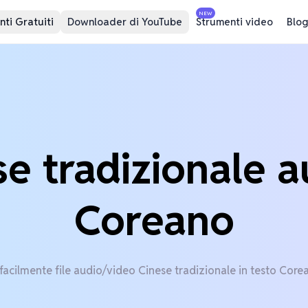
NEW
ti Gratuiti
Downloader di YouTube
Strumenti video
Blog
se tradizionale a
Coreano
facilmente file audio/video Cinese tradizionale in testo Core