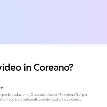
video in Coreano?
eo
e per la traduzione. Clicca sul pulsante "Seleziona File" per
rumento trascriverà automaticamente l'audio/video Cinese