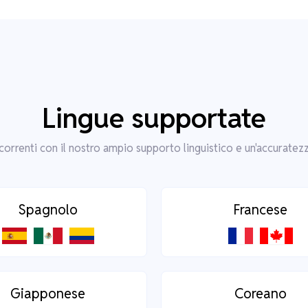
Lingue supportate
correnti con il nostro ampio supporto linguistico e un'accuratezz
Spagnolo
Francese
Giapponese
Coreano