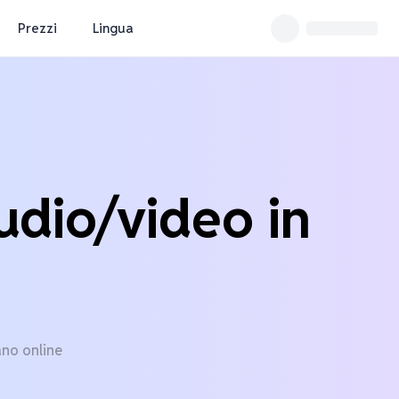
Prezzi
Lingua
udio/video in
ano online