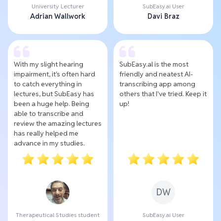
University Lecturer
SubEasy.ai User
Adrian Wallwork
Davi Braz
With my slight hearing
SubEasy.al is the most
impairment, it's often hard
friendly and neatest AI-
to catch everything in
transcribing app among
lectures, but SubEasy has
others that I've tried. Keep it
been a huge help. Being
up!
able to transcribe and
review the amazing lectures
has really helped me
advance in my studies.
DW
Therapeutical Studies student
SubEasy.ai User