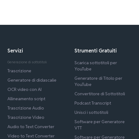
Servizi
Strumenti Gratuiti
Generazione di sottotitoli
Scarica sottotitoli per
YouTube
Trascrizione
Generatore di Titolo per
Generatore di didascalie
YouTube
OCR video con AI
Convertitore di Sottotitoli
Allineamento script
Podcast Transcript
Trascrizione Audio
Unisci i sottotitoli
Trascrizione Video
Software per Generatore
Audio to Text Converter
VTT
Video to Text Converter
Software per Generatore