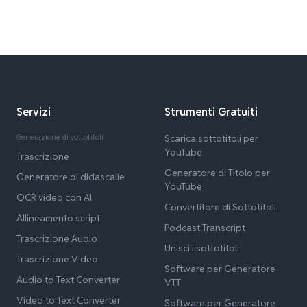
Servizi
Strumenti Gratuiti
Generazione di sottotitoli
Scarica sottotitoli per
YouTube
Trascrizione
Generatore di Titolo per
Generatore di didascalie
YouTube
OCR video con AI
Convertitore di Sottotitoli
Allineamento script
Podcast Transcript
Trascrizione Audio
Unisci i sottotitoli
Trascrizione Video
Software per Generatore
Audio to Text Converter
VTT
Video to Text Converter
Software per Generatore