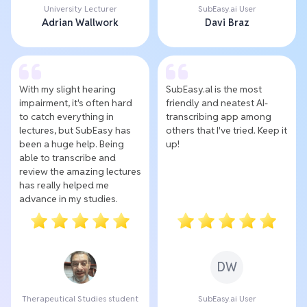
University Lecturer
SubEasy.ai User
Adrian Wallwork
Davi Braz
With my slight hearing
SubEasy.al is the most
impairment, it's often hard
friendly and neatest AI-
to catch everything in
transcribing app among
lectures, but SubEasy has
others that I've tried. Keep it
been a huge help. Being
up!
able to transcribe and
review the amazing lectures
has really helped me
advance in my studies.
DW
Therapeutical Studies student
SubEasy.ai User