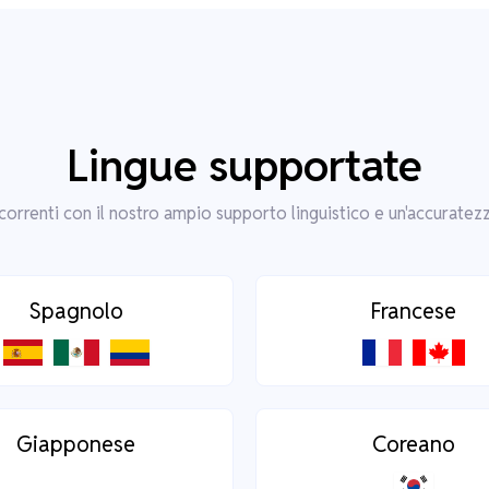
Lingue supportate
correnti con il nostro ampio supporto linguistico e un'accuratezz
Spagnolo
Francese
Giapponese
Coreano