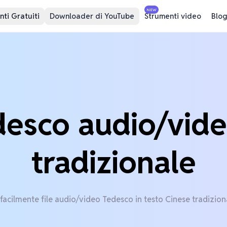
NEW
ti Gratuiti
Downloader di YouTube
Strumenti video
Blog
desco audio/vide
tradizionale
facilmente file audio/video Tedesco in testo Cinese tradizion