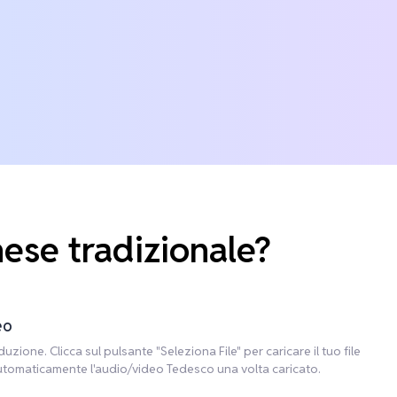
ese tradizionale?
eo
uzione. Clicca sul pulsante "Seleziona File" per caricare il tuo file
 automaticamente l'audio/video Tedesco una volta caricato.