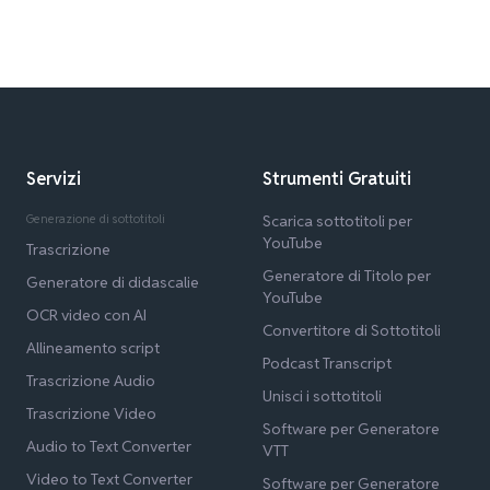
Servizi
Strumenti Gratuiti
Generazione di sottotitoli
Scarica sottotitoli per
YouTube
Trascrizione
Generatore di Titolo per
Generatore di didascalie
YouTube
OCR video con AI
Convertitore di Sottotitoli
Allineamento script
Podcast Transcript
Trascrizione Audio
Unisci i sottotitoli
Trascrizione Video
Software per Generatore
Audio to Text Converter
VTT
Video to Text Converter
Software per Generatore