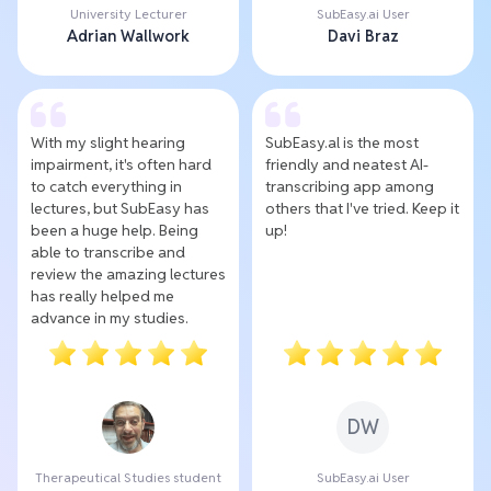
University Lecturer
SubEasy.ai User
Adrian Wallwork
Davi Braz
With my slight hearing
SubEasy.al is the most
impairment, it's often hard
friendly and neatest AI-
to catch everything in
transcribing app among
lectures, but SubEasy has
others that I've tried. Keep it
been a huge help. Being
up!
able to transcribe and
review the amazing lectures
has really helped me
advance in my studies.
DW
Therapeutical Studies student
SubEasy.ai User