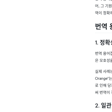
어, 그 기
역이 정확
번역 
1. 정
번역 용어
은 모호성
실제 사례는 
Orange
로 인해 
써 번역이
2. 일