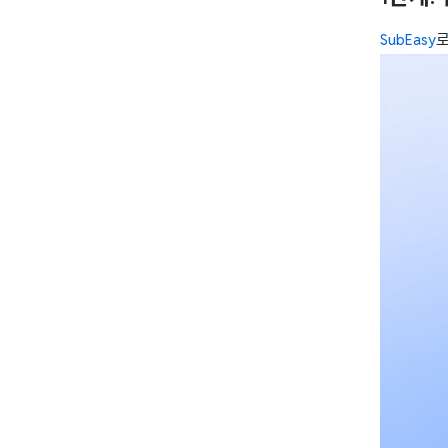
SubEasy
로