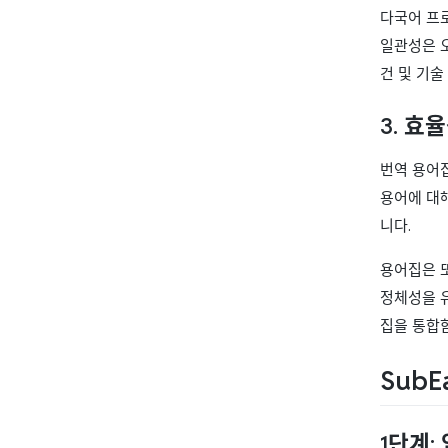
다국어 프
일관성은 
건 및 기
3. 효
번역 용어
용어에 대해
니다.
용어집은 
정체성을 
집을 통합
Sub
1단계: