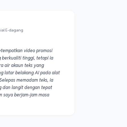
ial E-dagang
etempatkan video promosi
erkualiti tinggi, tetapi ia
a air akaun teks yang
g latar belakang AI pada alat
! Selepas memadam teks, ia
 dan langit dengan tepat
an saya berjam-jam masa