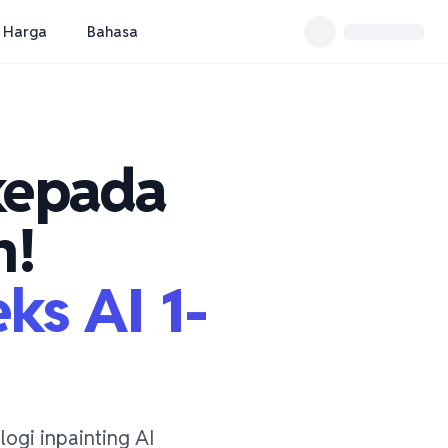
Harga
Bahasa
kepada
h!
ks AI 1-
logi inpainting AI