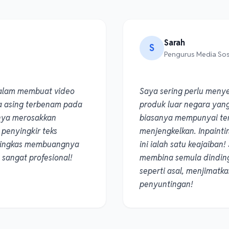
Sarah
S
Pengurus Media Sos
dalam membuat video
Saya sering perlu meny
ta asing terbenam pada
produk luar negara yang b
nya merosakkan
biasanya mempunyai ter
penyingkir teks
menjengkelkan. Inpaintin
 ringkas membuangnya
ini ialah satu keajaiban
sangat profesional!
membina semula dinding
seperti asal, menjimatk
penyuntingan!