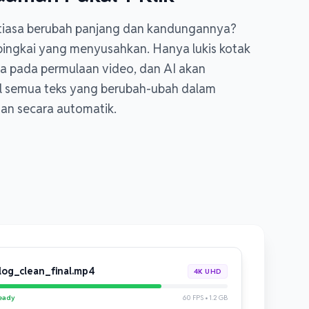
ntiasa berubah panjang dan kandungannya?
 bingkai yang menyusahkan. Hanya lukis kotak
ata pada permulaan video, dan AI akan
 semua teks yang berubah-ubah dalam
an secara automatik.
log_clean_final.mp4
4K UHD
eady
60 FPS • 1.2 GB