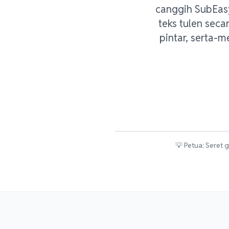
canggih SubEas
teks tulen seca
pintar, serta-
💡 Petua: Seret 
Sebelum (Dengan Tera Air Teks)
Selepas (Latar Belakang Bersih)
NEWS LIVE
Ini ialah sari k
terbenam yang 
boleh dimatik