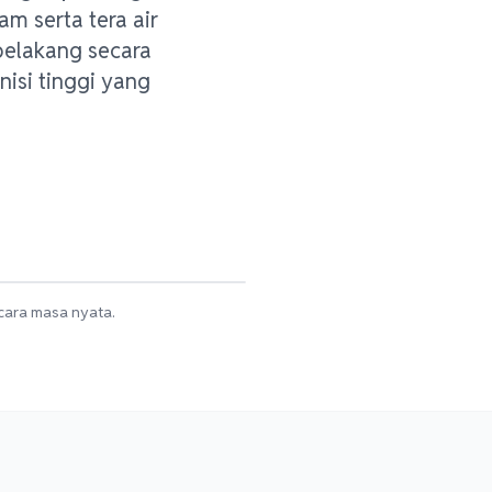
 serta tera air
 belakang secara
isi tinggi yang
ecara masa nyata.
🔥