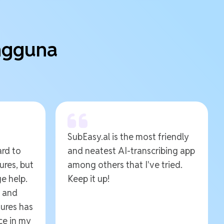
engguna
SubEasy.al is the most friendly
ard to
and neatest AI-transcribing app
ures, but
among others that I've tried.
e help.
Keep it up!
e and
ures has
ce in my