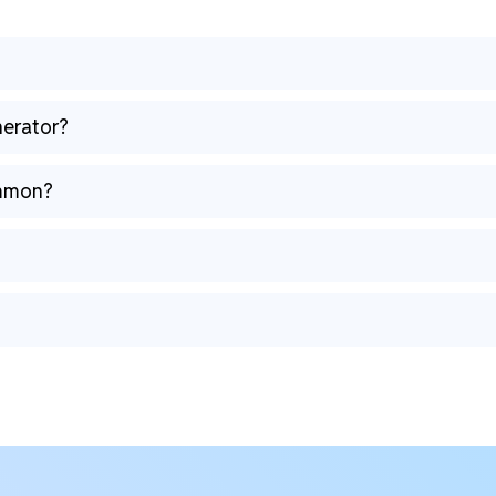
nerator?
ommon?