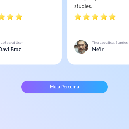
studies.
SubEasy.ai User
Therapeutical Studies
Davi Braz
Me'ir
Mula Percuma