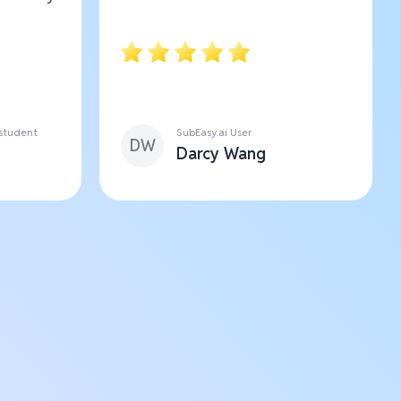
 student
SubEasy.ai User
DW
Darcy Wang