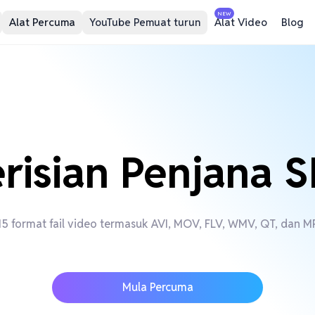
NEW
Alat Percuma
YouTube Pemuat turun
Alat Video
Blog
risian Penjana 
 format fail video termasuk AVI, MOV, FLV, WMV, QT, dan MP
Mula Percuma