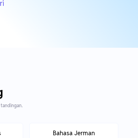
ri
g
 tandingan.
s
Bahasa Jerman