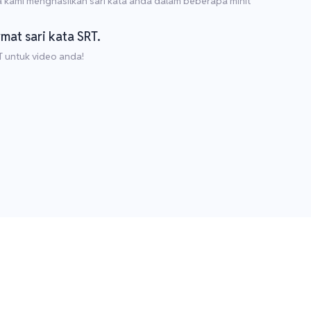
 kami menghasilkan sari kata anda dalam beberapa minit
rmat sari kata SRT.
T untuk video anda!