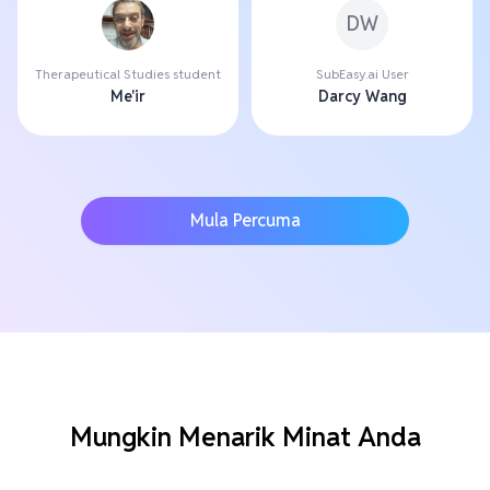
DW
Therapeutical Studies student
SubEasy.ai User
Me'ir
Darcy Wang
Mula Percuma
Mungkin Menarik Minat Anda