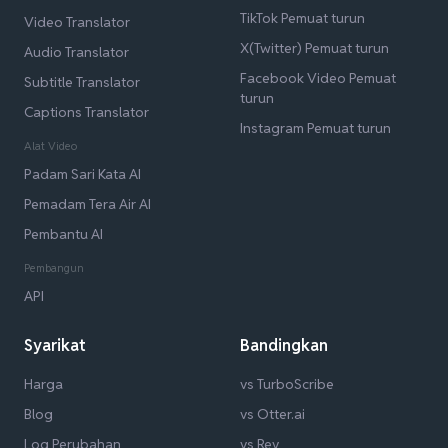
TikTok Pemuat turun
Video Translator
X(Twitter) Pemuat turun
Audio Translator
Facebook Video Pemuat
Subtitle Translator
turun
Captions Translator
Instagram Pemuat turun
Alat Video
Padam Sari Kata AI
Pemadam Tera Air AI
Pembantu AI
Pembangun
API
Syarikat
Bandingkan
Harga
vs TurboScribe
Blog
vs Otter.ai
Log Perubahan
vs Rev