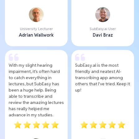
University Lecturer
SubEasy.ai User
Adrian Wallwork
Davi Braz
With my slight hearing
SubEasy.al is the most
impairment, it's often hard
friendly and neatest AI-
to catch everything in
transcribing app among
lectures, but SubEasy has
others that I've tried. Keep it
been a huge help. Being
up!
able to transcribe and
review the amazing lectures
has really helped me
advance in my studies.