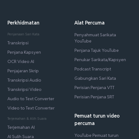
Perkhidmatan
Alat Percuma
Penjanaan Sari Kata
Penyahmuat Sarikata
YouTube
Transkripsi
Penjana Tajuk YouTube
Penjana Kapsyen
Penukar Sarikata/Kapsyen
OCR Video AI
Podcast Transcript
Penjajaran Skrip
Gabungkan Sari Kata
Transkripsi Audio
Perisian Penjana VTT
Transkripsi Video
Perisian Penjana SRT
Audio to Text Converter
Video to Text Converter
Pemuat turun video
Terjemahan & Alih Suara
percuma
Terjemahan AI
YouTube Pemuat turun
AI Sulih Suara