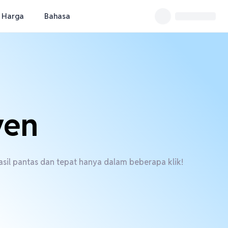
Harga
Bahasa
yen
il pantas dan tepat hanya dalam beberapa klik!