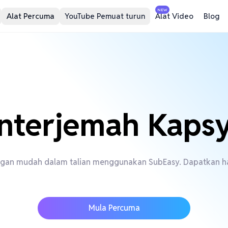
NEW
Alat Percuma
YouTube Pemuat turun
Alat Video
Blog
nterjemah Kaps
engan mudah dalam talian menggunakan SubEasy. Dapatkan has
Mula Percuma