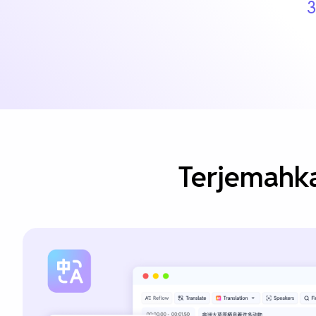
3
Terjemahk