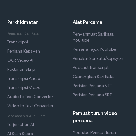
Perkhidmatan
Alat Percuma
Penjanaan Sari Kata
Penyahmuat Sarikata
YouTube
Transkripsi
Penjana Tajuk YouTube
Penjana Kapsyen
Penukar Sarikata/Kapsyen
OCR Video AI
Podcast Transcript
Padanan Skrip
Gabungkan Sari Kata
Transkripsi Audio
Perisian Penjana VTT
Transkripsi Video
Perisian Penjana SRT
Audio to Text Converter
Video to Text Converter
Pemuat turun video
Terjemahan & Alih Suara
percuma
Terjemahan AI
YouTube Pemuat turun
AI Sulih Suara