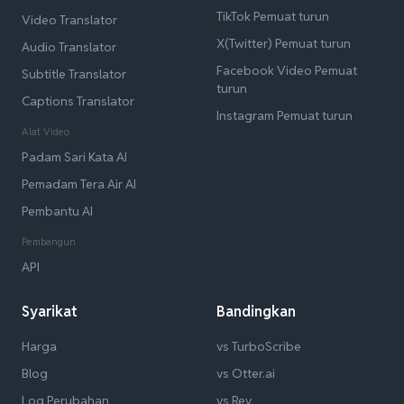
TikTok Pemuat turun
Video Translator
X(Twitter) Pemuat turun
Audio Translator
Facebook Video Pemuat
Subtitle Translator
turun
Captions Translator
Instagram Pemuat turun
Alat Video
Padam Sari Kata AI
Pemadam Tera Air AI
Pembantu AI
Pembangun
API
Syarikat
Bandingkan
Harga
vs TurboScribe
Blog
vs Otter.ai
Log Perubahan
vs Rev