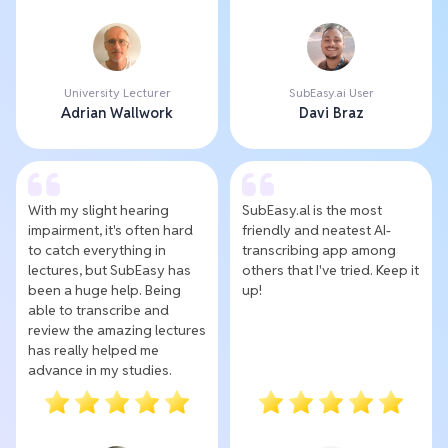
University Lecturer
SubEasy.ai User
Adrian Wallwork
Davi Braz
With my slight hearing
SubEasy.al is the most
impairment, it's often hard
friendly and neatest AI-
to catch everything in
transcribing app among
lectures, but SubEasy has
others that I've tried. Keep it
been a huge help. Being
up!
able to transcribe and
review the amazing lectures
has really helped me
advance in my studies.