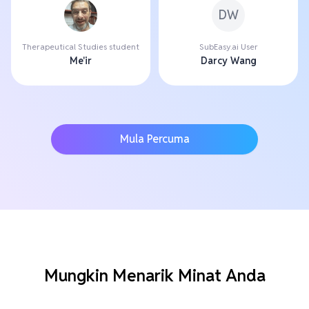
DW
Therapeutical Studies student
SubEasy.ai User
Me'ir
Darcy Wang
Mula Percuma
Mungkin Menarik Minat Anda