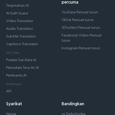
percuma
Terjemahan AI
YouTube Pemuat turun
AI Sulih Suara
TikTok Pemuat turun
Video Translator
X(Twitter) Pemuat turun
Audio Translator
Facebook Video Pemuat
Subtitle Translator
turun
Captions Translator
Instagram Pemuat turun
Alat Video
Padam Sari Kata AI
Pemadam Tera Air AI
Pembantu AI
Pembangun
API
Syarikat
Bandingkan
Harga
vs TurboScribe