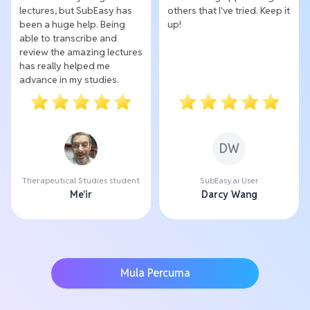
lectures, but SubEasy has
others that I've tried. Keep it
been a huge help. Being
up!
able to transcribe and
review the amazing lectures
has really helped me
advance in my studies.
DW
Therapeutical Studies student
SubEasy.ai User
Me'ir
Darcy Wang
Mula Percuma