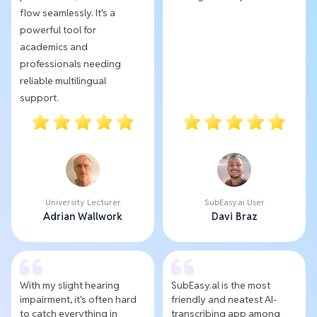
flow seamlessly. It's a
powerful tool for
academics and
professionals needing
reliable multilingual
support.
University Lecturer
SubEasy.ai User
Adrian Wallwork
Davi Braz
With my slight hearing
SubEasy.al is the most
impairment, it's often hard
friendly and neatest AI-
to catch everything in
transcribing app among