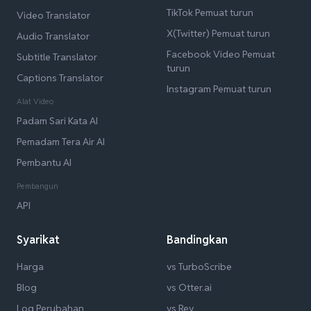
TikTok Pemuat turun
Video Translator
X(Twitter) Pemuat turun
Audio Translator
Facebook Video Pemuat
Subtitle Translator
turun
Captions Translator
Instagram Pemuat turun
Alat Video
Padam Sari Kata AI
Pemadam Tera Air AI
Pembantu AI
Pembangun
API
Syarikat
Bandingkan
Harga
vs TurboScribe
Blog
vs Otter.ai
Log Perubahan
vs Rev