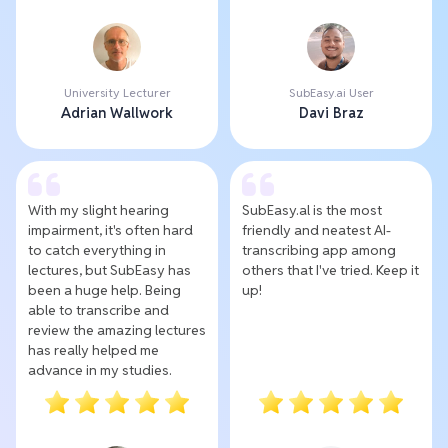
University Lecturer
SubEasy.ai User
Adrian Wallwork
Davi Braz
With my slight hearing
SubEasy.al is the most
impairment, it's often hard
friendly and neatest AI-
to catch everything in
transcribing app among
lectures, but SubEasy has
others that I've tried. Keep it
been a huge help. Being
up!
able to transcribe and
review the amazing lectures
has really helped me
advance in my studies.