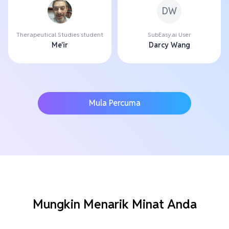
DW
Therapeutical Studies student
SubEasy.ai User
Me'ir
Darcy Wang
Mula Percuma
Mungkin Menarik Minat Anda