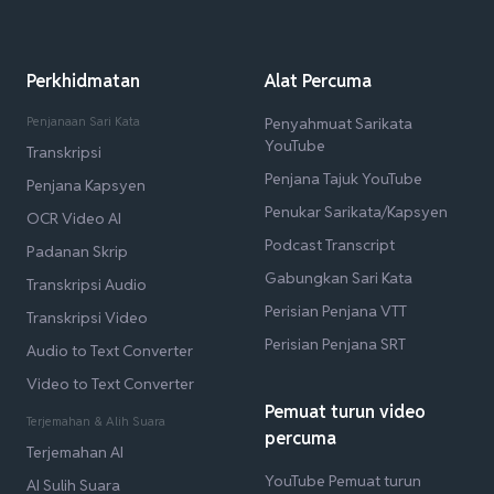
Perkhidmatan
Alat Percuma
Penjanaan Sari Kata
Penyahmuat Sarikata
YouTube
Transkripsi
Penjana Tajuk YouTube
Penjana Kapsyen
Penukar Sarikata/Kapsyen
OCR Video AI
Podcast Transcript
Padanan Skrip
Gabungkan Sari Kata
Transkripsi Audio
Perisian Penjana VTT
Transkripsi Video
Perisian Penjana SRT
Audio to Text Converter
Video to Text Converter
Pemuat turun video
Terjemahan & Alih Suara
percuma
Terjemahan AI
YouTube Pemuat turun
AI Sulih Suara