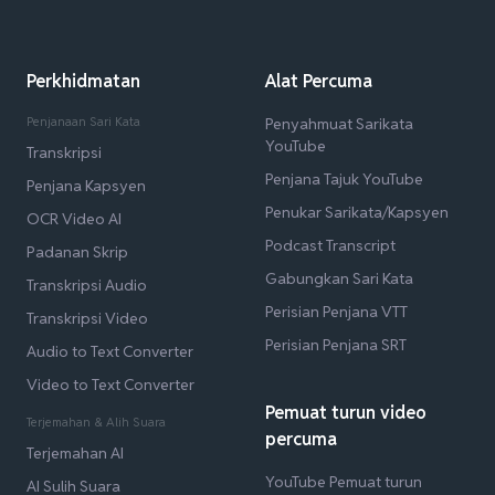
Perkhidmatan
Alat Percuma
Penjanaan Sari Kata
Penyahmuat Sarikata
YouTube
Transkripsi
Penjana Tajuk YouTube
Penjana Kapsyen
Penukar Sarikata/Kapsyen
OCR Video AI
Podcast Transcript
Padanan Skrip
Gabungkan Sari Kata
Transkripsi Audio
Perisian Penjana VTT
Transkripsi Video
Perisian Penjana SRT
Audio to Text Converter
Video to Text Converter
Pemuat turun video
Terjemahan & Alih Suara
percuma
Terjemahan AI
YouTube Pemuat turun
AI Sulih Suara