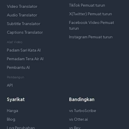
TikTok Pemuat turun
Video Translator
X(Twitter) Pemuat turun
Audio Translator
Facebook Video Pemuat
Subtitle Translator
turun
Captions Translator
Instagram Pemuat turun
Alat Video
Padam Sari Kata AI
Pemadam Tera Air AI
Pembantu AI
Pembangun
API
Syarikat
Bandingkan
Harga
vs TurboScribe
Blog
vs Otter.ai
Log Perubahan
vs Rev