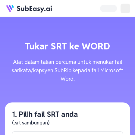
Tukar
SRT
ke
WORD
Alat dalam talian percuma untuk menukar fail
sarikata/kapsyen SubRip kepada fail Microsoft
Word.
1. Pilih fail SRT anda
(.srt sambungan)