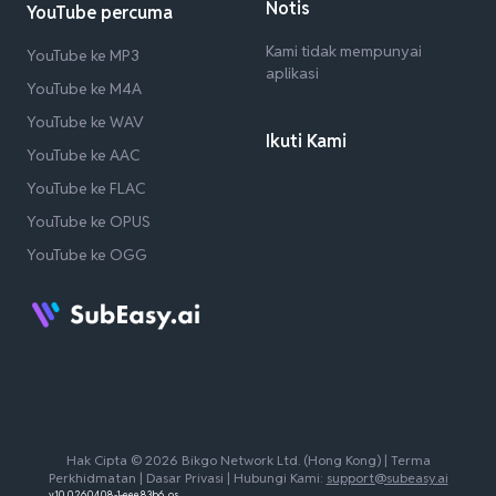
Notis
YouTube percuma
Kami tidak mempunyai
YouTube ke MP3
aplikasi
YouTube ke M4A
YouTube ke WAV
Ikuti Kami
YouTube ke AAC
YouTube ke FLAC
YouTube ke OPUS
YouTube ke OGG
Hak Cipta © 2026 Bikgo Network Ltd. (Hong Kong) |
Terma
Perkhidmatan
|
Dasar Privasi
| Hubungi Kami:
support@subeasy.ai
v1.0.0.260408-1-eee83b6_os