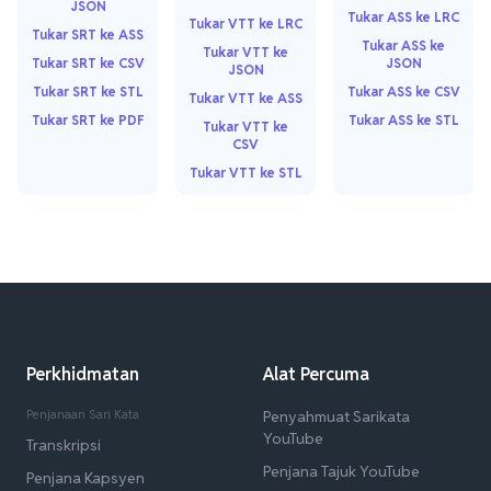
JSON
Tukar ASS ke LRC
Tukar VTT ke LRC
Tukar SRT ke ASS
Tukar ASS ke
Tukar VTT ke
Tukar SRT ke CSV
JSON
JSON
Tukar SRT ke STL
Tukar ASS ke CSV
Tukar VTT ke ASS
Tukar SRT ke PDF
Tukar ASS ke STL
Tukar VTT ke
CSV
Tukar VTT ke STL
Perkhidmatan
Alat Percuma
Penjanaan Sari Kata
Penyahmuat Sarikata
YouTube
Transkripsi
Penjana Tajuk YouTube
Penjana Kapsyen