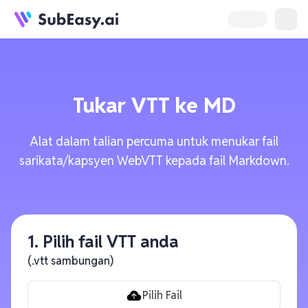
Tukar
VTT
ke
MD
Alat dalam talian percuma untuk menukar fail
sarikata/kapsyen WebVTT kepada fail Markdown.
1. Pilih fail VTT anda
(.vtt sambungan)
Pilih Fail