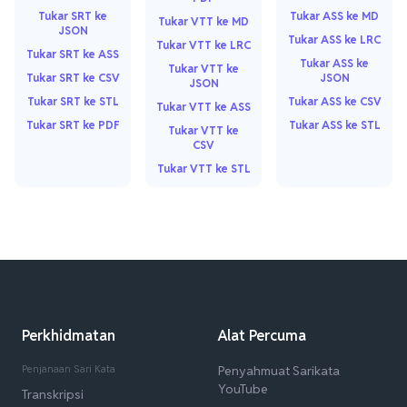
Tukar SRT ke
Tukar ASS ke MD
Tukar VTT ke MD
JSON
Tukar ASS ke LRC
Tukar VTT ke LRC
Tukar SRT ke ASS
Tukar ASS ke
Tukar VTT ke
Tukar SRT ke CSV
JSON
JSON
Tukar SRT ke STL
Tukar ASS ke CSV
Tukar VTT ke ASS
Tukar SRT ke PDF
Tukar ASS ke STL
Tukar VTT ke
CSV
Tukar VTT ke STL
Perkhidmatan
Alat Percuma
Penjanaan Sari Kata
Penyahmuat Sarikata
YouTube
Transkripsi