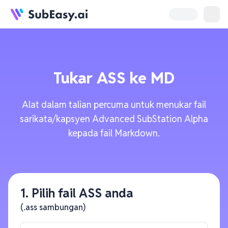
Tukar
ASS
ke
MD
Alat dalam talian percuma untuk menukar fail
sarikata/kapsyen Advanced SubStation Alpha
kepada fail Markdown.
1. Pilih fail ASS anda
(.ass sambungan)