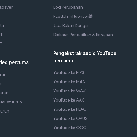
Kapsyen
Log Perubahan
Faedah Influencer🎁
ta
Jadi Rakan Kongsi
TT
Diskaun Pendidikan & Kerajaan
RT
Pengekstrak audio YouTube
percuma
ideo percuma
YouTube ke MP3
run
YouTube ke M4A
n
YouTube ke WAV
turun
YouTube ke AAC
emuat turun
YouTube ke FLAC
turun
YouTube ke OPUS
YouTube ke OGG