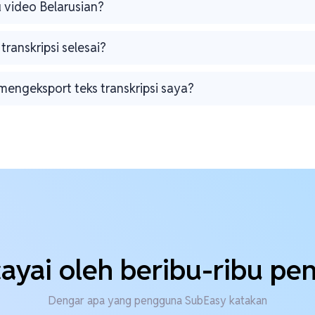
u video Belarusian?
transkripsi selesai?
mengeksport teks transkripsi saya?
ayai oleh beribu-ribu p
Dengar apa yang pengguna SubEasy katakan