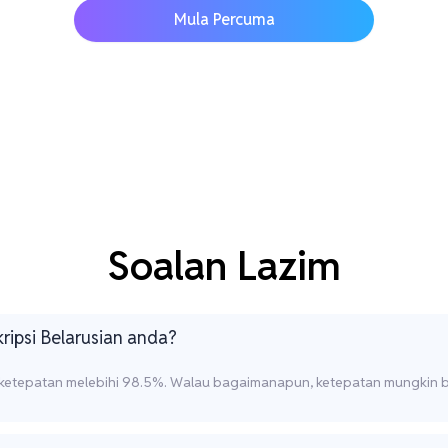
Mula Percuma
Soalan Lazim
ipsi Belarusian anda?
 ketepatan melebihi 98.5%. Walau bagaimanapun, ketepatan mungkin b