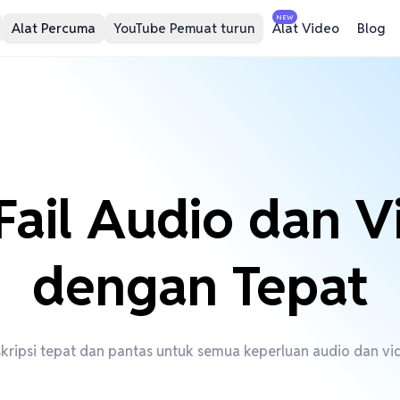
NEW
Alat Percuma
YouTube Pemuat turun
Alat Video
Blog
 Fail Audio dan V
dengan Tepat
kripsi tepat dan pantas untuk semua keperluan audio dan vi