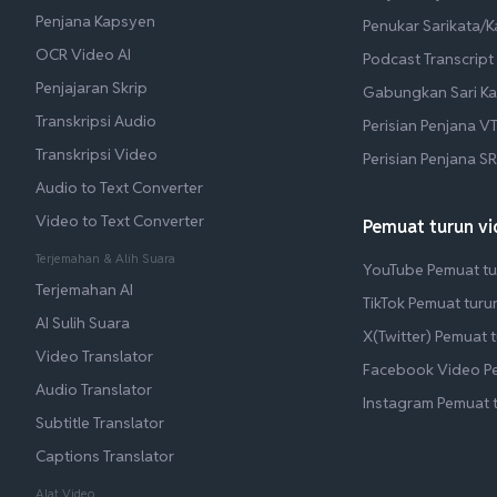
Penjana Kapsyen
Penukar Sarikata/
OCR Video AI
Podcast Transcript
Penjajaran Skrip
Gabungkan Sari Ka
Transkripsi Audio
Perisian Penjana V
Transkripsi Video
Perisian Penjana S
Audio to Text Converter
Video to Text Converter
Pemuat turun v
Terjemahan & Alih Suara
YouTube Pemuat tu
Terjemahan AI
TikTok Pemuat turu
AI Sulih Suara
X(Twitter) Pemuat 
Video Translator
Facebook Video P
Audio Translator
Instagram Pemuat 
Subtitle Translator
Captions Translator
Alat Video