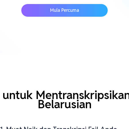
Mula Percuma
untuk Mentranskripsika
Belarusian