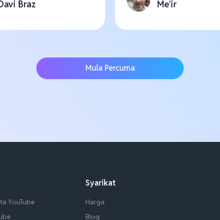
Davi Braz
Me'ir
Mula Percuma
Syarikat
ta YouTube
Harga
Tube
Blog