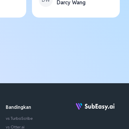
Darcy Wang
Bandingkan
vs TurboScribe
vs Otter.ai