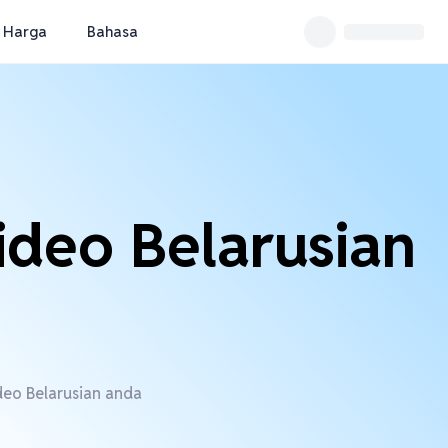
Harga
Bahasa
ideo Belarusian
deo Belarusian anda