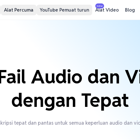
NEW
Alat Percuma
YouTube Pemuat turun
Alat Video
Blog
 Fail Audio dan V
dengan Tepat
kripsi tepat dan pantas untuk semua keperluan audio dan vi