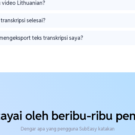
u video Lithuanian?
transkripsi selesai?
mengeksport teks transkripsi saya?
ayai oleh beribu-ribu p
Dengar apa yang pengguna SubEasy katakan