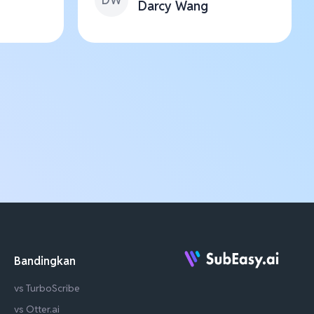
Darcy Wang
Bandingkan
vs TurboScribe
vs Otter.ai