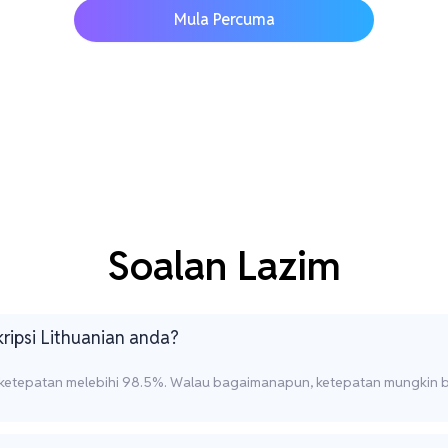
Mula Percuma
Soalan Lazim
ripsi Lithuanian anda?
 ketepatan melebihi 98.5%. Walau bagaimanapun, ketepatan mungkin b