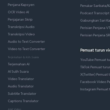
Penjana Kapsyen
Penukar Sarikata/
OCR Video AI
Podcast Transcript
Penjajaran Skrip
Gabungkan Sari Ka
Transkripsi Audio
Perisian Penjana V
Transkripsi Video
Perisian Penjana S
Audio to Text Converter
Video to Text Converter
Pemuat turun v
Terjemahan & Alih Suara
YouTube Pemuat tu
Terjemahan AI
TikTok Pemuat turu
AI Sulih Suara
X(Twitter) Pemuat 
Video Translator
Facebook Video P
Audio Translator
Instagram Pemuat 
Subtitle Translator
Captions Translator
Alat Video