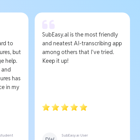
SubEasy.al is the most friendly
ard to
and neatest AI-transcribing app
ures, but
among others that I've tried.
e help.
Keep it up!
e and
ures has
ce in my
 student
SubEasy.ai User
DW