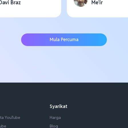
Davi Braz
Me'ir
Mula Percuma
Syarikat
ta YouTube
Harga
Tube
Blog