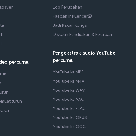
Kapsyen
Log Perubahan
Faedah Influencer🎁
ta
Jadi Rakan Kongsi
TT
Diskaun Pendidikan & Kerajaan
RT
Pengekstrak audio YouTube
percuma
ideo percuma
YouTube ke MP3
run
YouTube ke M4A
n
YouTube ke WAV
turun
YouTube ke AAC
emuat turun
YouTube ke FLAC
turun
YouTube ke OPUS
YouTube ke OGG