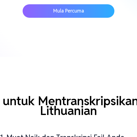
Mula Percuma
untuk Mentranskripsika
Lithuanian