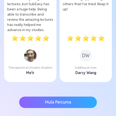
lectures, but SubEasy has
others that I've tried. Keep it
been a huge help. Being
up!
able to transcribe and
review the amazing lectures
has really helped me
advance in my studies.
DW
Therapeutical Studies student
SubEasy.ai User
Me'ir
Darcy Wang
Mula Percuma