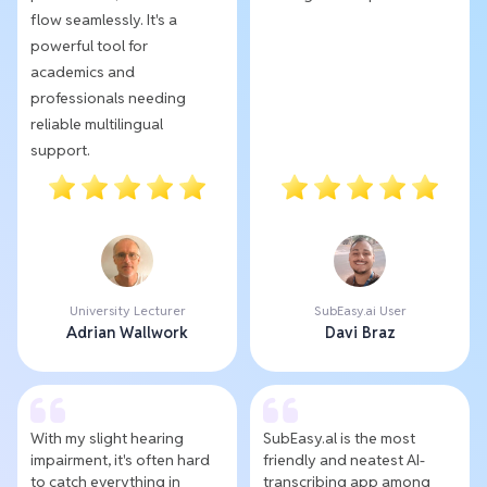
flow seamlessly. It's a
powerful tool for
academics and
professionals needing
reliable multilingual
support.
University Lecturer
SubEasy.ai User
Adrian Wallwork
Davi Braz
With my slight hearing
SubEasy.al is the most
impairment, it's often hard
friendly and neatest AI-
to catch everything in
transcribing app among