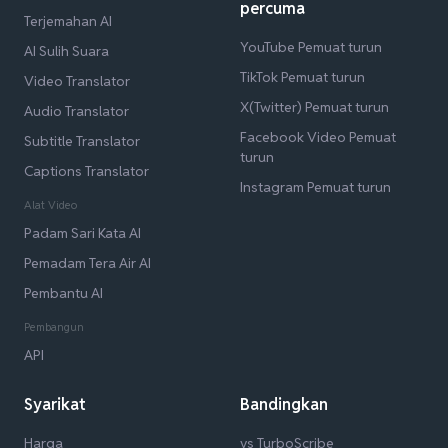
percuma
Terjemahan AI
YouTube Pemuat turun
AI Sulih Suara
TikTok Pemuat turun
Video Translator
X(Twitter) Pemuat turun
Audio Translator
Facebook Video Pemuat
Subtitle Translator
turun
Captions Translator
Instagram Pemuat turun
Alat Video
Padam Sari Kata AI
Pemadam Tera Air AI
Pembantu AI
Pembangun
API
Syarikat
Bandingkan
Harga
vs TurboScribe