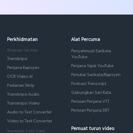
Perkhidmatan
Alat Percuma
Penjanaan Sari Kata
Penyahmuat Sarikata
YouTube
Transkripsi
Penjana Tajuk YouTube
Penjana Kapsyen
Penukar Sarikata/Kapsyen
OCR Video AI
Podcast Transcript
Padanan Skrip
Gabungkan Sari Kata
Transkripsi Audio
Perisian Penjana VTT
Transkripsi Video
Perisian Penjana SRT
Audio to Text Converter
Video to Text Converter
Pemuat turun video
Terjemahan & Alih Suara