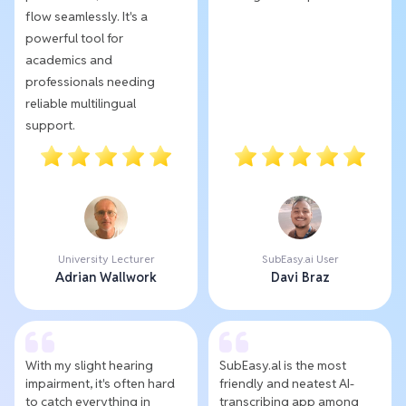
flow seamlessly. It's a
powerful tool for
academics and
professionals needing
reliable multilingual
support.
University Lecturer
SubEasy.ai User
Adrian Wallwork
Davi Braz
With my slight hearing
SubEasy.al is the most
impairment, it's often hard
friendly and neatest AI-
to catch everything in
transcribing app among