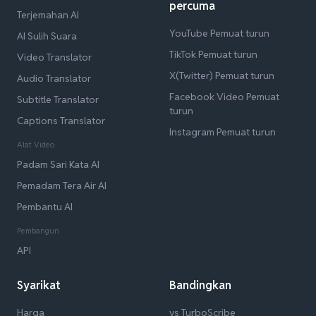
percuma
Terjemahan AI
YouTube Pemuat turun
AI Sulih Suara
TikTok Pemuat turun
Video Translator
X(Twitter) Pemuat turun
Audio Translator
Facebook Video Pemuat
Subtitle Translator
turun
Captions Translator
Instagram Pemuat turun
Alat Video
Padam Sari Kata AI
Pemadam Tera Air AI
Pembantu AI
Pembangun
API
Syarikat
Bandingkan
Harga
vs TurboScribe