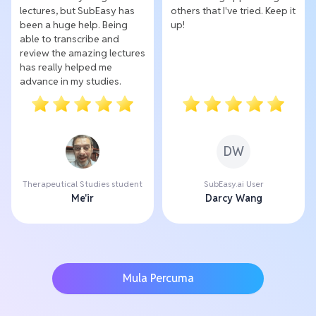
lectures, but SubEasy has
others that I've tried. Keep it
been a huge help. Being
up!
able to transcribe and
review the amazing lectures
has really helped me
advance in my studies.
DW
Therapeutical Studies student
SubEasy.ai User
Me'ir
Darcy Wang
Mula Percuma