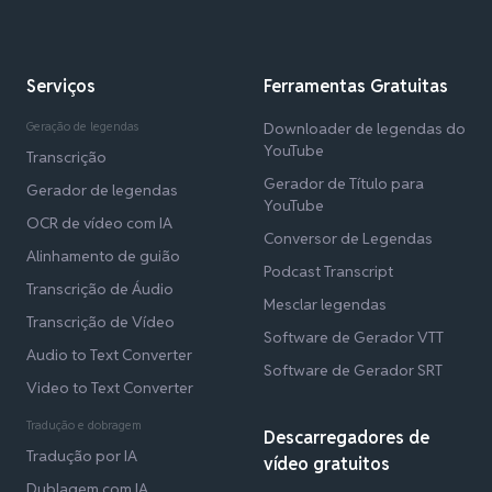
Serviços
Ferramentas Gratuitas
Geração de legendas
Downloader de legendas do
YouTube
Transcrição
Gerador de Título para
Gerador de legendas
YouTube
OCR de vídeo com IA
Conversor de Legendas
Alinhamento de guião
Podcast Transcript
Transcrição de Áudio
Mesclar legendas
Transcrição de Vídeo
Software de Gerador VTT
Audio to Text Converter
Software de Gerador SRT
Video to Text Converter
Tradução e dobragem
Descarregadores de
Tradução por IA
vídeo gratuitos
Dublagem com IA