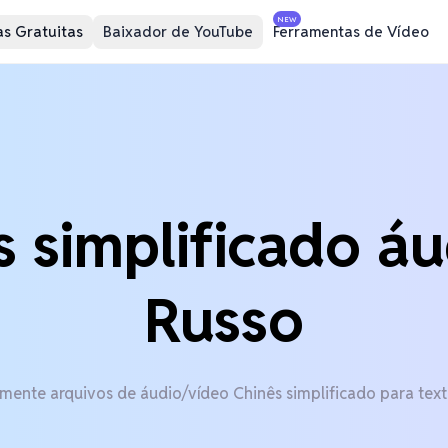
NEW
s Gratuitas
Baixador de YouTube
Ferramentas de Vídeo
 simplificado á
Russo
lmente arquivos de áudio/vídeo Chinês simplificado para text