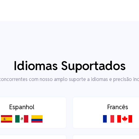
Idiomas Suportados
concorrentes com nosso amplo suporte a idiomas e precisão in
Espanhol
Francês