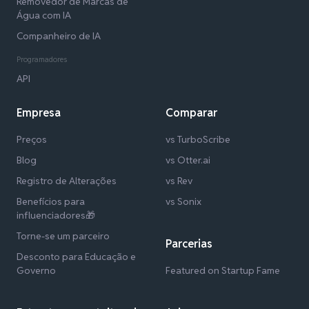
Removedor de Marcas de
Água com IA
Companheiro de IA
Programadores
API
Empresa
Comparar
Preços
vs TurboScribe
Blog
vs Otter.ai
Registro de Alterações
vs Rev
Benefícios para
vs Sonix
influenciadores🎁
Torne-se um parceiro
Parcerias
Desconto para Educação e
Governo
Featured on Startup Fame