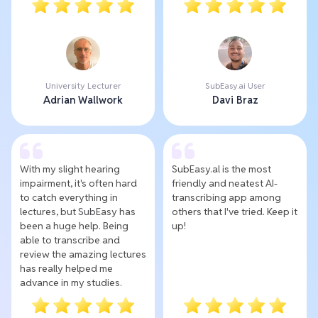
University Lecturer
SubEasy.ai User
Adrian Wallwork
Davi Braz
With my slight hearing
SubEasy.al is the most
impairment, it's often hard
friendly and neatest AI-
to catch everything in
transcribing app among
lectures, but SubEasy has
others that I've tried. Keep it
been a huge help. Being
up!
able to transcribe and
review the amazing lectures
has really helped me
advance in my studies.