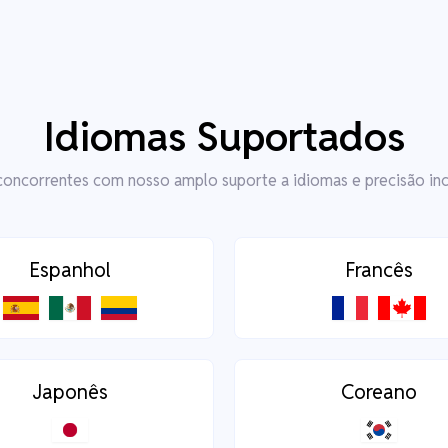
Idiomas Suportados
concorrentes com nosso amplo suporte a idiomas e precisão in
Espanhol
Francês
Japonês
Coreano